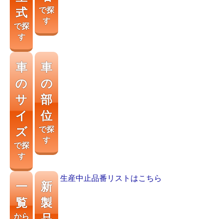
式
で探
す
で探
す
車
車
の
の
サ
部
イ
位
ズ
で探
す
で探
す
生産中止品番リストはこちら
一
新
覧
製
から
品