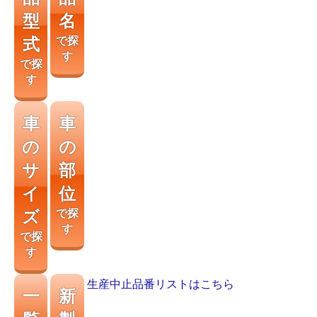
型
名
式
で探
す
で探
す
車
車
の
の
サ
部
イ
位
ズ
で探
す
で探
す
生産中止品番リストはこちら
一
新