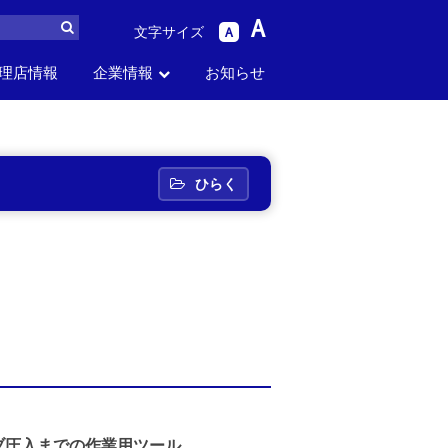
A
文字サイズ
A
理店情報
企業情報
お知らせ
ら
パーツリスト
生産中止品番
セス
お問い合わせ
採用情報
から探す
から探す
ひらく
ブ圧入までの作業用ツール