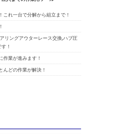
！これ一台で分解から組立まで！
！
ベアリングアウターレース交換,ハブ圧
です！
に作業が進みます！
とんどの作業が解決！