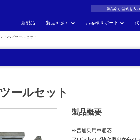
新製品
製品を探す
お客様サポート
代
ントハブツールセット
製品名
車の部位
車
サイズ
一覧か
の
会社概要
よくある質問
沿革
製品カタログDL
アク
で探す
で探す
で探す
探す
ツールセット
製品概要
FF普通乗用車適応
フロントハブ抜き取りからハ