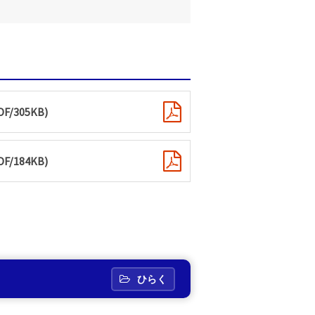
/305KB)
/184KB)
ひらく