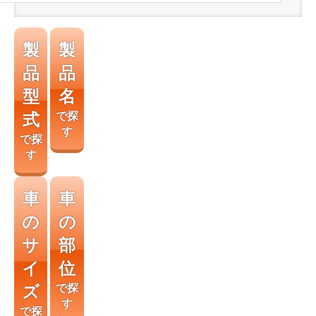
製
製
品
品
型
名
式
で探
す
で探
す
車
車
の
の
サ
部
イ
位
ズ
で探
す
で探