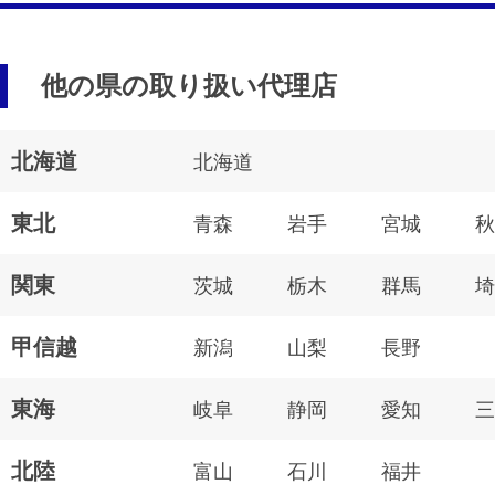
他の県の取り扱い代理店
北海道
北海道
東北
青森
岩手
宮城
秋
関東
茨城
栃木
群馬
埼
甲信越
新潟
山梨
長野
東海
岐阜
静岡
愛知
三
北陸
富山
石川
福井