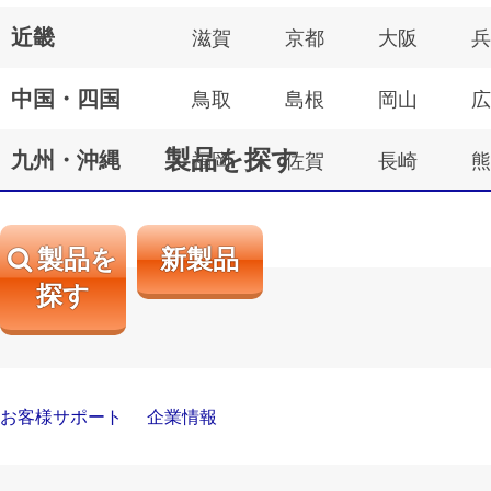
近畿
滋賀
京都
大阪
兵
中国・四国
鳥取
島根
岡山
広
製品を探す
九州・沖縄
福岡
佐賀
長崎
熊
製品を
新製品
探す
お客様サポート
企業情報