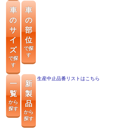
車
車
の
の
サ
部
イ
位
ズ
で探
す
で探
す
生産中止品番リストはこちら
一
新
覧
製
から
品
探す
から
探す