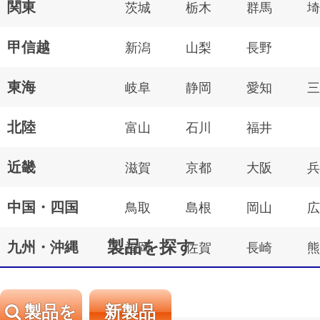
関東
茨城
栃木
群馬
埼
甲信越
新潟
山梨
長野
東海
岐阜
静岡
愛知
三
北陸
富山
石川
福井
近畿
滋賀
京都
大阪
兵
中国・四国
鳥取
島根
岡山
広
製品を探す
九州・沖縄
福岡
佐賀
長崎
熊
製品を
新製品