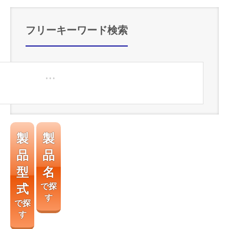
フリーキーワード検索
製
製
品
品
型
名
式
で探
す
で探
す