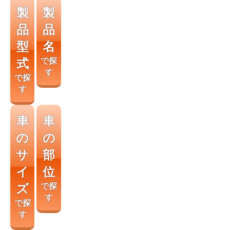
製
製
品
品
型
名
式
で探
す
で探
す
車
車
の
の
サ
部
イ
位
ズ
で探
す
で探
す