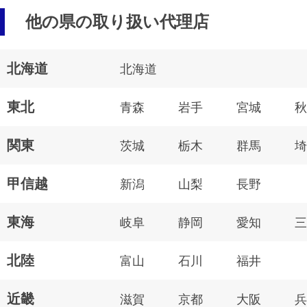
他の県の取り扱い代理店
北海道
北海道
東北
青森
岩手
宮城
秋
関東
茨城
栃木
群馬
埼
甲信越
新潟
山梨
長野
東海
岐阜
静岡
愛知
三
北陸
富山
石川
福井
近畿
滋賀
京都
大阪
兵