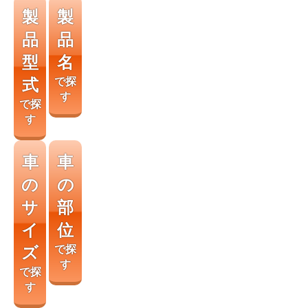
製
製
品
品
型
名
式
で探
す
で探
す
車
車
の
の
サ
部
イ
位
ズ
で探
す
で探
す