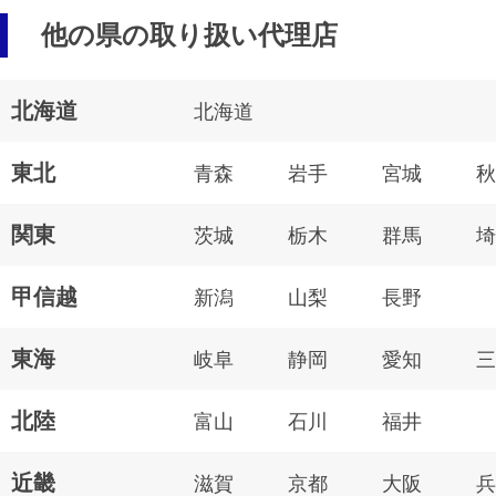
他の県の取り扱い代理店
北海道
北海道
東北
青森
岩手
宮城
秋
関東
茨城
栃木
群馬
埼
甲信越
新潟
山梨
長野
東海
岐阜
静岡
愛知
三
北陸
富山
石川
福井
近畿
滋賀
京都
大阪
兵