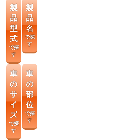
製
製
品
品
型
名
式
で探
す
で探
す
車
車
の
の
サ
部
イ
位
ズ
で探
す
で探
す