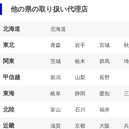
他の県の取り扱い代理店
北海道
北海道
東北
青森
岩手
宮城
秋
関東
茨城
栃木
群馬
埼
甲信越
新潟
山梨
長野
東海
岐阜
静岡
愛知
三
北陸
富山
石川
福井
近畿
滋賀
京都
大阪
兵