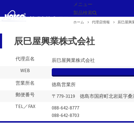
メニュー
製品検索
ホーム
代理店情報
辰巳屋興
戻る
辰巳屋興業株式会社
代理店名
辰巳屋興業株式会社
WEB
営業所名
徳島営業所
郵便番号
〒779-3119 徳島市国府町北岩延字桑添
TEL／FAX
088-642-8777
088-642-8703