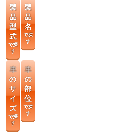
製
製
品
品
型
名
式
で探
す
で探
す
車
車
の
の
サ
部
イ
位
ズ
で探
す
で探
す