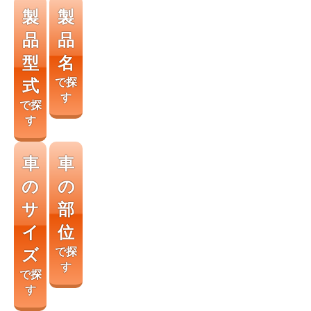
製
製
品
品
型
名
式
で探
す
で探
す
車
車
の
の
サ
部
イ
位
ズ
で探
す
で探
す