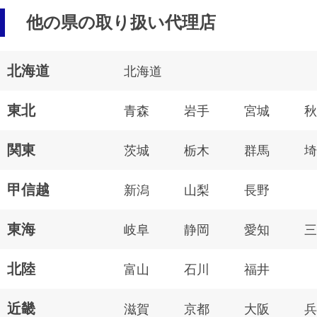
他の県の取り扱い代理店
北海道
北海道
東北
青森
岩手
宮城
秋
関東
茨城
栃木
群馬
埼
甲信越
新潟
山梨
長野
東海
岐阜
静岡
愛知
三
北陸
富山
石川
福井
近畿
滋賀
京都
大阪
兵