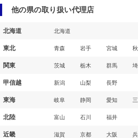
他の県の取り扱い代理店
北海道
北海道
東北
青森
岩手
宮城
秋
関東
茨城
栃木
群馬
埼
甲信越
新潟
山梨
長野
東海
岐阜
静岡
愛知
三
北陸
富山
石川
福井
近畿
滋賀
京都
大阪
兵