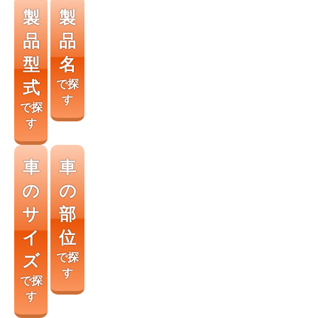
製
製
品
品
型
名
式
で探
す
で探
す
車
車
の
の
サ
部
イ
位
ズ
で探
す
で探
す