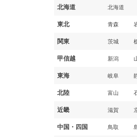
北海道
北海道
東北
青森
関東
茨城
甲信越
新潟
東海
岐阜
北陸
富山
近畿
滋賀
中国・四国
鳥取