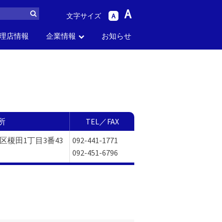
A
文字サイズ
A
理店情報
企業情報
お知らせ
ら
パーツリスト
生産中止品番
セス
お問い合わせ
採用情報
から探す
から探す
所
TEL／FAX
多区榎田1丁目3番43
092-441-1771
092-451-6796