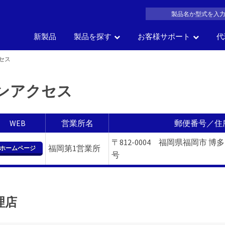
新製品
製品を探す
お客様サポート
代
セス
製品名
車の部位
車
サイズ
一覧か
の
ンアクセス
会社概要
よくある質問
沿革
製品カタログDL
アク
で探す
で探す
で探す
探す
WEB
営業所名
郵便番号／住
〒812-0004 福岡県福岡市 博
福岡第1営業所
ホームページ
号
理店