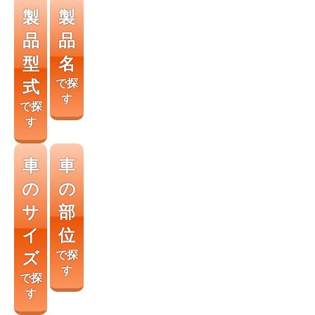
製
製
品
品
型
名
式
で探
す
で探
す
車
車
の
の
サ
部
イ
位
ズ
で探
す
で探
す