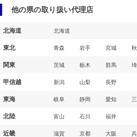
他の県の取り扱い代理店
北海道
北海道
東北
青森
岩手
宮城
秋
関東
茨城
栃木
群馬
埼
甲信越
新潟
山梨
長野
東海
岐阜
静岡
愛知
三
北陸
富山
石川
福井
近畿
滋賀
京都
大阪
兵