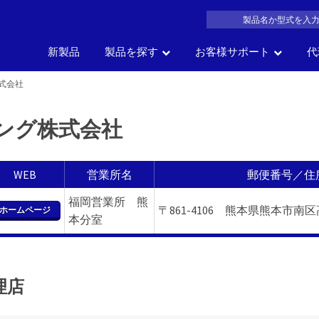
新製品
製品を探す
お客様サポート
代
式会社
製品名
車の部位
車
サイズ
一覧か
の
ング株式会社
会社概要
よくある質問
沿革
製品カタログDL
アク
で探す
で探す
で探す
探す
WEB
営業所名
郵便番号／住
福岡営業所 熊
〒861-4106 熊本県熊本市南区高
ホームページ
本分室
理店