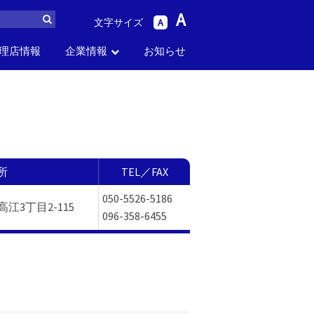
A
文字サイズ
A
理店情報
企業情報
お知らせ
ら
パーツリスト
生産中止品番
セス
お問い合わせ
採用情報
から探す
から探す
所
TEL／FAX
050-5526-5186
江3丁目2-115
096-358-6455