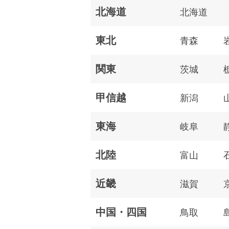
北海道
北海道
東北
青森
関東
茨城
甲信越
新潟
東海
岐阜
北陸
富山
近畿
滋賀
中国・四国
鳥取