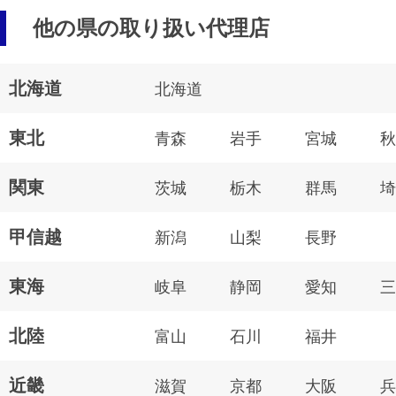
他の県の取り扱い代理店
北海道
北海道
東北
青森
岩手
宮城
秋
関東
茨城
栃木
群馬
埼
甲信越
新潟
山梨
長野
東海
岐阜
静岡
愛知
三
北陸
富山
石川
福井
近畿
滋賀
京都
大阪
兵