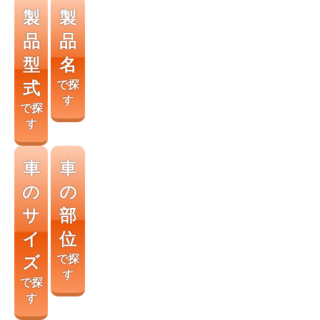
製
製
品
品
型
名
式
で探
す
で探
す
車
車
の
の
サ
部
イ
位
ズ
で探
す
で探
す