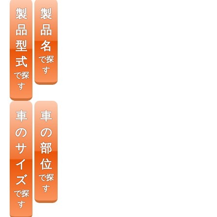
製
製
品
品
型
名
式
で探
す
で探
す
車
車
の
の
サ
部
イ
位
ズ
で探
す
で探
す