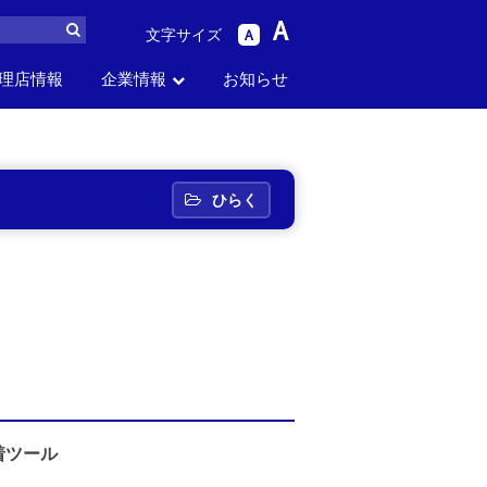
A
文字サイズ
A
理店情報
企業情報
お知らせ
ら
パーツリスト
生産中止品番
セス
お問い合わせ
採用情報
から探す
から探す
ひらく
着ツール