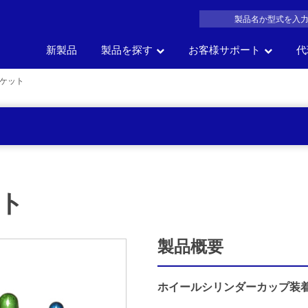
新製品
製品を探す
お客様サポート
代
ケット
製品名
車の部位
車
サイズ
一覧か
の
会社概要
よくある質問
沿革
製品カタログDL
アク
で探す
で探す
で探す
探す
ト
製品概要
ホイールシリンダーカップ装