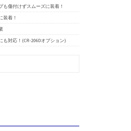
プも傷付けずスムーズに装着！
に装着！
業
対応！(CR-206Dオプション)
CR-206D