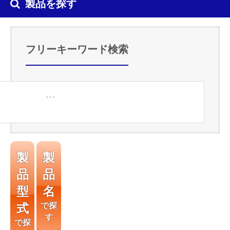
製品を探す
フリーキーワード検索
製
製
品
品
型
名
式
で探
す
で探