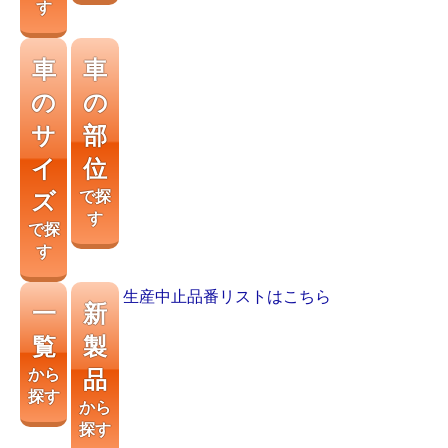
す
車
車
の
の
サ
部
イ
位
ズ
で探
す
で探
す
生産中止品番リストはこちら
一
新
覧
製
から
品
探す
から
探す