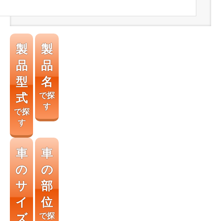
製
製
品
品
型
名
式
で探
す
で探
す
車
車
の
の
サ
部
イ
位
ズ
で探