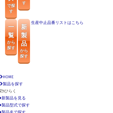
す
で探
す
生産中止品番リストはこちら
一
新
覧
製
から
品
探す
から
探す
HOME
製品を探す
ひらく
新製品を見る
製品型式で探す
製品名で探す