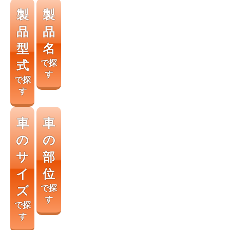
製
製
品
品
型
名
式
で探
す
で探
す
車
車
の
の
サ
部
イ
位
ズ
で探
す
で探
す