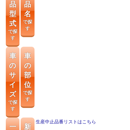
品
品
型
名
式
で探
す
で探
す
車
車
の
の
サ
部
イ
位
ズ
で探
す
で探
す
生産中止品番リストはこちら
一
新