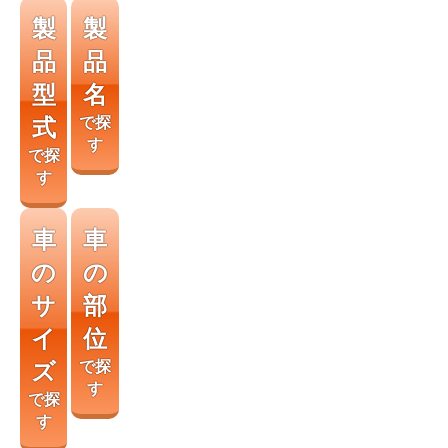
製
製
品
品
型
名
式
で探
す
で探
す
車
車
の
の
サ
部
イ
位
ズ
で探
す
で探
す