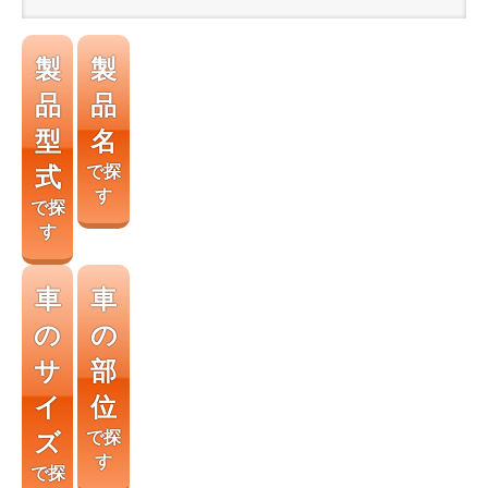
製
製
品
品
型
名
式
で探
す
で探
す
車
車
の
の
サ
部
イ
位
ズ
で探
す
で探