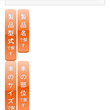
製
製
品
品
型
名
式
で探
す
で探
す
車
車
の
の
サ
部
イ
位
ズ
で探
す
で探