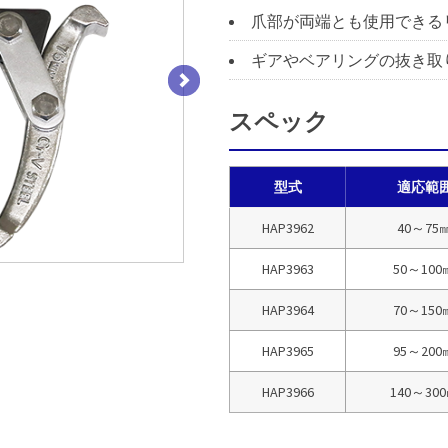
爪部が両端とも使用できる
ギアやベアリングの抜き取
スペック
型式
適応範
HAP3962
40～75
HAP3966
HAP3963
50～100
HAP3964
70～150
HAP3965
95～200
HAP3966
140～30