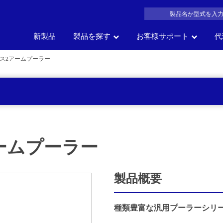
新製品
製品を探す
お客様サポート
代
ス2アームプーラー
製品名
車の部位
車
サイズ
一覧か
の
会社概要
よくある質問
沿革
製品カタログDL
アク
で探す
で探す
で探す
探す
ームプーラー
製品概要
種類豊富な汎用プーラーシリ