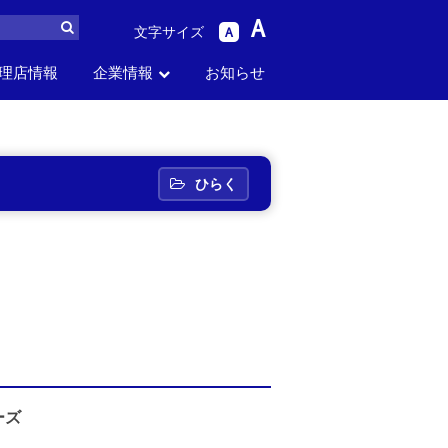
A
文字サイズ
A
理店情報
企業情報
お知らせ
ら
パーツリスト
生産中止品番
セス
お問い合わせ
採用情報
から探す
から探す
ひらく
ーズ