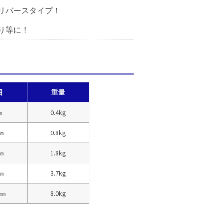
リバースタイプ！
り等に！
囲
重量
㎜
0.4kg
HAP3962
㎜
0.8kg
㎜
1.8kg
㎜
3.7kg
0㎜
8.0kg