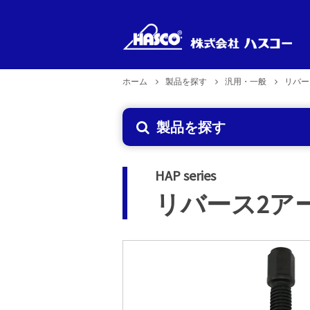
ホーム
製品を探す
汎用・一般
リバー
新製品
製品型式
製品のお取り扱い
企業理念
製品を探す
で探す
2026年6月29日更新
HAP series
リバース2ア