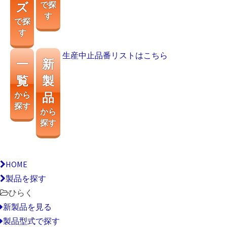
ズ
で探
す
で探
す
生産中止品番リストはこちら
一
新
覧
製
から
品
探す
から
探す
HOME
製品を探す
ひらく
新製品を見る
製品型式で探す