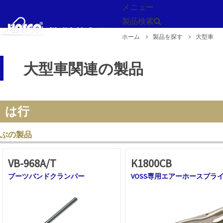
メニュー
製品検索
ホーム
製品を探す
大型車
戻る
大型車関連の製品
は行
ぶの製品
VB-968A/T
K1800CB
ブーツバンドクランパー
VOSS専用エアーホースプラ