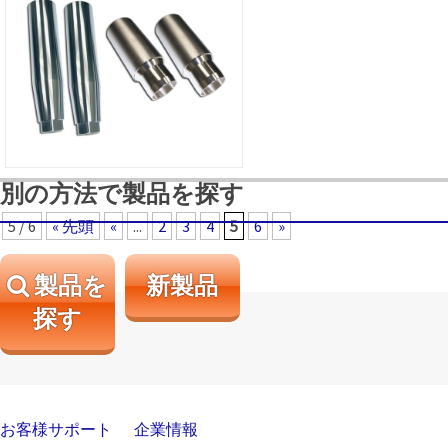
別の方法で製品を探す
5 / 6
« 先頭
«
...
2
3
4
5
6
»
製品を
新製品
探す
お客様サポート
企業情報