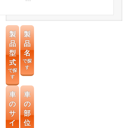
製
製
品
品
型
名
式
で探
す
で探
す
車
車
の
の
サ
部
イ
位