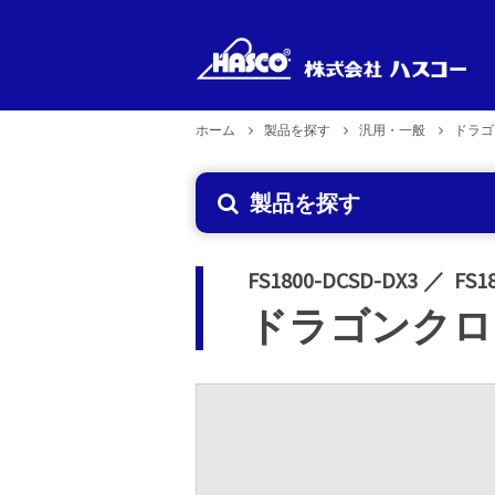
ホーム
製品を探す
汎用・一般
ドラゴ
新製品
製品型式
製品のお取り扱い
企業理念
製品を探す
で探す
2026年6月29日更新
FS1800-DCSD-DX3
FS1
ドラゴンクロ