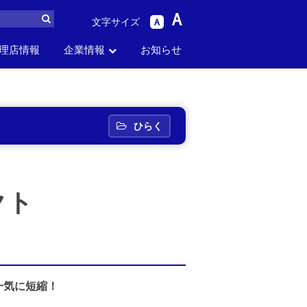
A
文字サイズ
A
理店情報
企業情報
お知らせ
ら
パーツリスト
生産中止品番
セス
お問い合わせ
採用情報
から探す
から探す
ひらく
クト
一気に短縮！