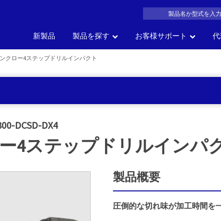
新製品
製品を探す
お客様サポート
代
ンクロー4ステップドリルインパクト
製品名
車の部位
車
サイズ
一覧か
の
会社概要
よくある質問
沿革
製品カタログDL
アク
で探す
で探す
で探す
探す
800-DCSD-DX4
ー4ステップドリルインパ
製品概要
圧倒的な切れ味が加工時間を