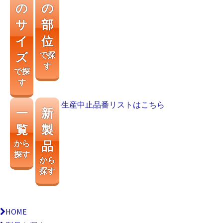
の
の
サ
部
イ
位
ズ
で探
す
で探
す
生産中止品番リストはこちら
一
新
覧
製
から
品
探す
から
探す
HOME