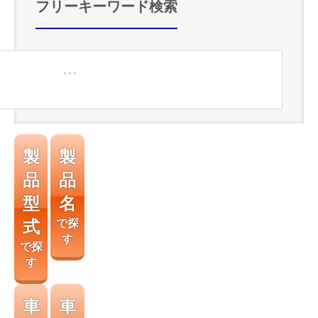
フリーキーワード検索
製
製
品
品
型
名
式
で探
す
で探
す
車
車