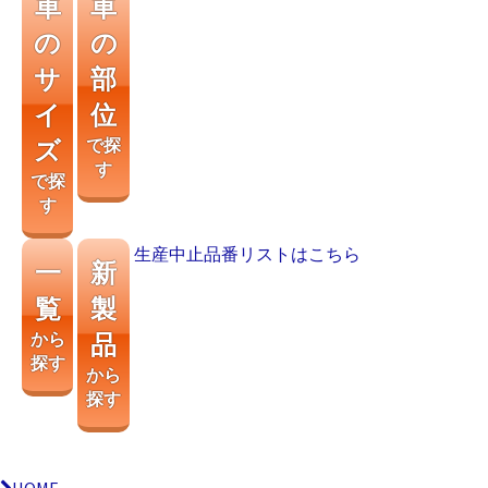
車
車
の
の
サ
部
イ
位
ズ
で探
す
で探
す
生産中止品番リストはこちら
一
新
覧
製
から
品
探す
から
探す
HOME