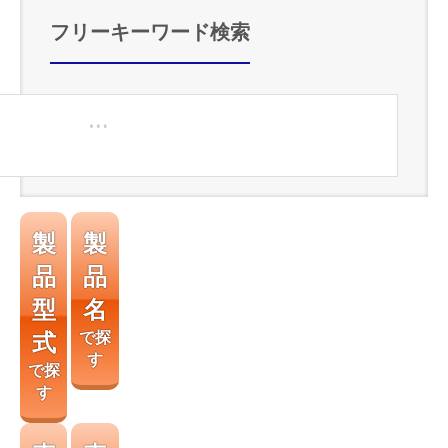
フリーキーワード検索
製
製
品
品
型
名
式
で探
す
で探
す