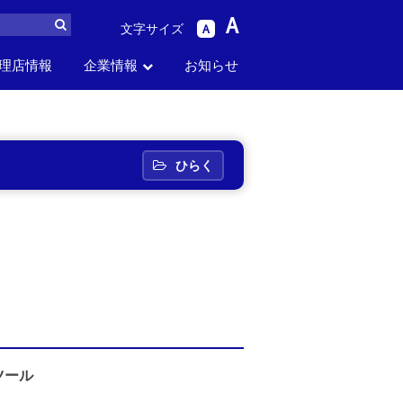
A
文字サイズ
A
理店情報
企業情報
お知らせ
ら
パーツリスト
生産中止品番
セス
お問い合わせ
採用情報
から探す
から探す
ひらく
ツール