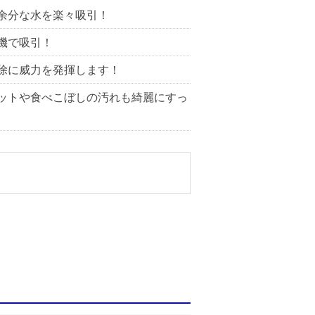
余分な水を楽々吸引！
機で吸引！
除に威力を発揮します！
ットや食べこぼしの汚れも綺麗にすっ