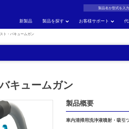
新製品
製品を探す
お客様サポート
代
スト・バキュームガン
製品名
車の部位
車
サイズ
一覧か
の
会社概要
よくある質問
沿革
製品カタログDL
アク
で探す
で探す
で探す
探す
バキュームガン
製品概要
車内清掃用洗浄液噴射・吸引