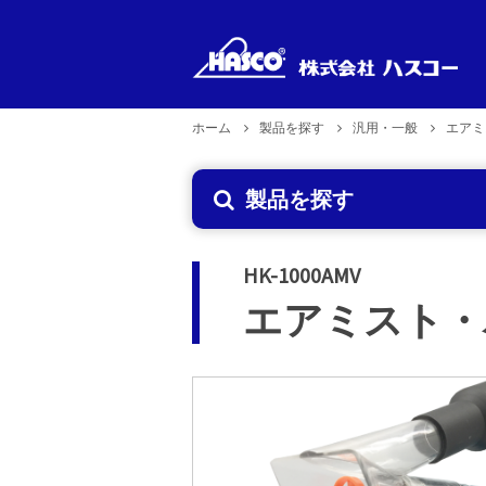
ホーム
製品を探す
汎用・一般
エアミ
新製品
製品型式
製品のお取り扱い
企業理念
製品を探す
で探す
2026年6月29日更新
HK-1000AMV
エアミスト・