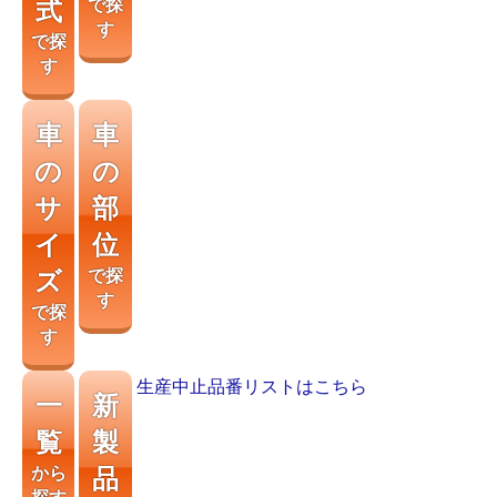
式
で探
す
で探
す
車
車
の
の
サ
部
イ
位
ズ
で探
す
で探
す
生産中止品番リストはこちら
一
新
覧
製
から
品