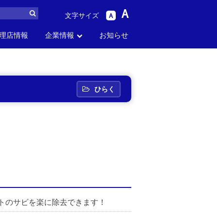
A
文字サイズ
A
理店情報
企業情報
お知らせ
ら
パーツリスト
生産中止品番
セス
お問い合わせ
採用情報
から探す
から探す
ひらく
トのサビを楽に除去できます！