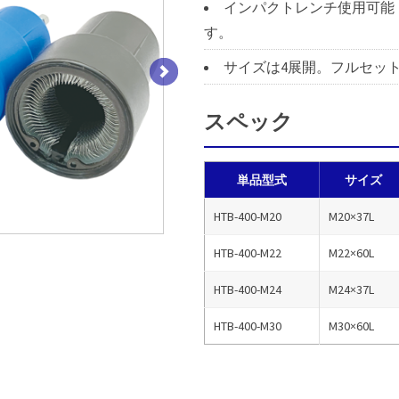
インパクトレンチ使用可能
す。
サイズは4展開。フルセッ
スペック
単品型式
サイズ
HTB-400-M20
M20×37L
HTB-400-M22
M22×60L
HTB-400-M24
M24×37L
HTB-400-M30
M30×60L