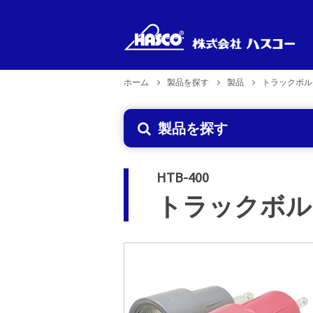
ホーム
製品を探す
製品
トラックボル
新製品
製品型式
製品のお取り扱い
企業理念
製品を探す
で探す
2026年6月29日更新
HTB-400
トラックボル