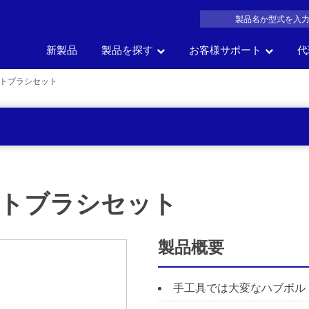
新製品
製品を探す
お客様サポート
代
トブラシセット
製品名
車の部位
車
サイズ
一覧か
の
会社概要
よくある質問
沿革
製品カタログDL
アク
で探す
で探す
で探す
探す
トブラシセット
製品概要
手工具では大変なハブボル