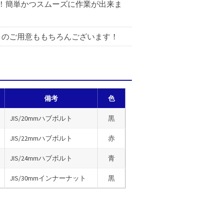
！簡単かつスムーズに作業が出来ま
トのご用意ももちろんございます！
備考
色
JIS/20mmハブボルト
黒
JIS/22mmハブボルト
赤
JIS/24mmハブボルト
青
JIS/30mmインナーナット
黒