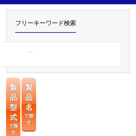
フリーキーワード検索
製
製
品
品
型
名
式
で探
す
で探
す