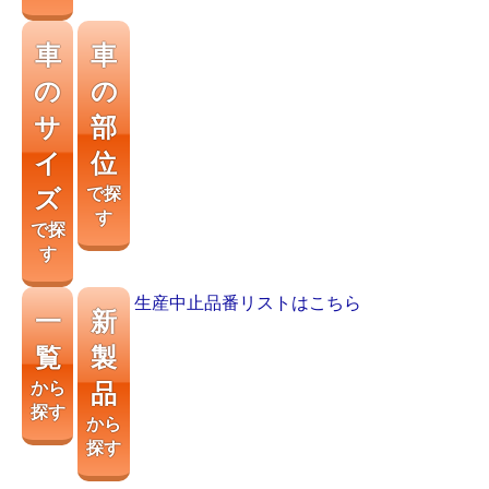
車
車
の
の
サ
部
イ
位
ズ
で探
す
で探
す
生産中止品番リストはこちら
一
新
覧
製
から
品
探す
から
探す