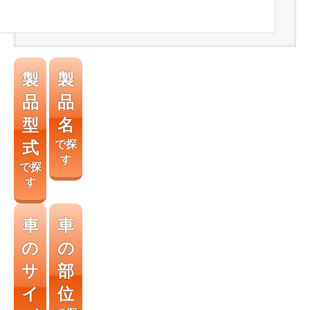
製
製
品
品
型
名
式
で探
す
で探
す
車
車
の
の
サ
部
イ
位