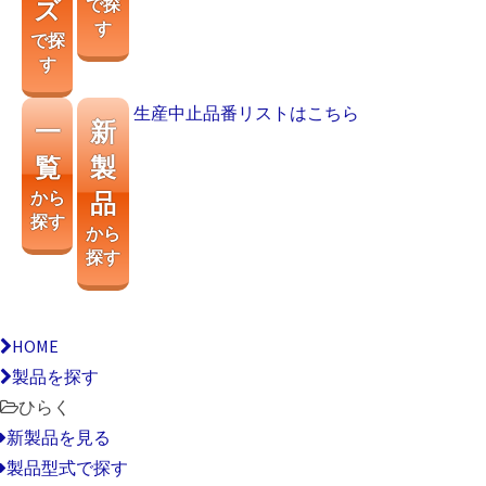
ズ
で探
す
で探
す
生産中止品番リストはこちら
一
新
覧
製
から
品
探す
から
探す
HOME
製品を探す
ひらく
新製品を見る
製品型式で探す