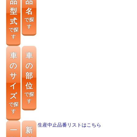
品
品
型
名
式
で探
す
で探
す
車
車
の
の
サ
部
イ
位
ズ
で探
す
で探
す
生産中止品番リストはこちら
一
新