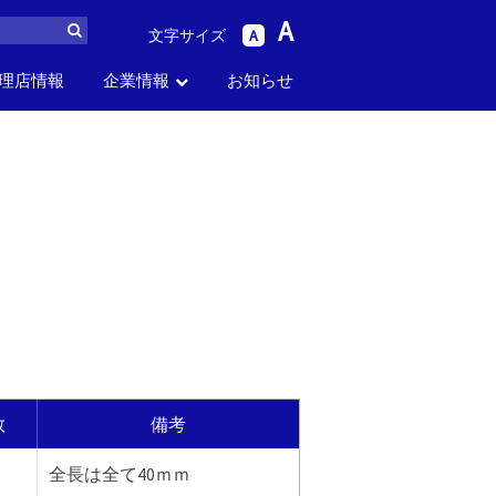
A
文字サイズ
A
理店情報
企業情報
お知らせ
ら
パーツリスト
生産中止品番
セス
お問い合わせ
採用情報
から探す
から探す
数
備考
全長は全て40ｍｍ