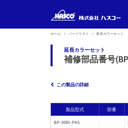
ホーム
パーツリスト
延長カラーセット
新製品
製品型式
製品のお取り扱い
企業理念
延長カラーセット
で探す
2026年6月29日更新
補修部品番号(BP-30
この製品の詳細
製品型式
部番
BP-3085-PKS