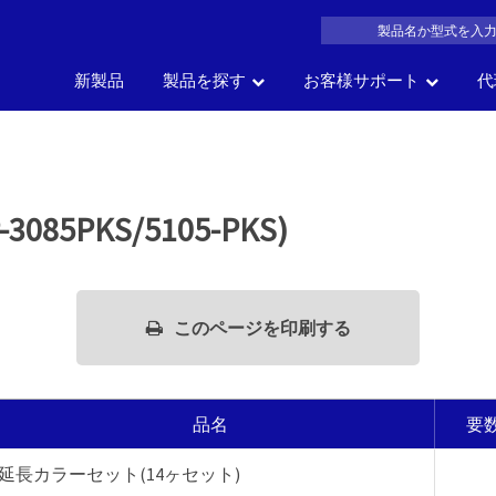
新製品
製品を探す
お客様サポート
代
製品名
車の部位
車
サイズ
一覧か
の
会社概要
よくある質問
沿革
製品カタログDL
アク
で探す
で探す
で探す
探す
85PKS/5105-PKS)
このページを印刷する
品名
要
延長カラーセット(14ヶセット)