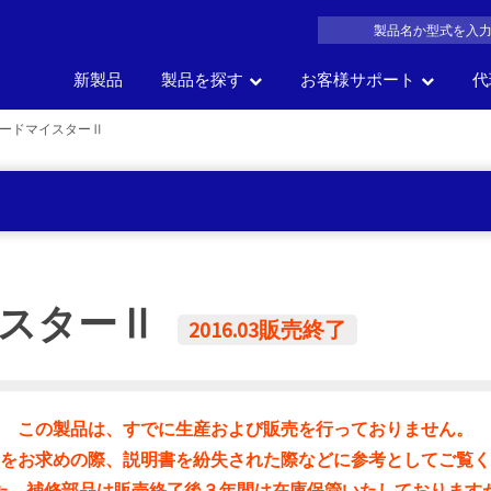
新製品
製品を探す
お客様サポート
代
ードマイスターⅡ
製品名
車の部位
車
サイズ
一覧か
の
会社概要
よくある質問
沿革
製品カタログDL
アク
で探す
で探す
で探す
探す
イスターⅡ
2016.03販売終了
この製品は、すでに生産および販売を行っておりません。
をお求めの際、説明書を紛失された際などに参考としてご覧く
た、補修部品は販売終了後３年間は在庫保管いたしております