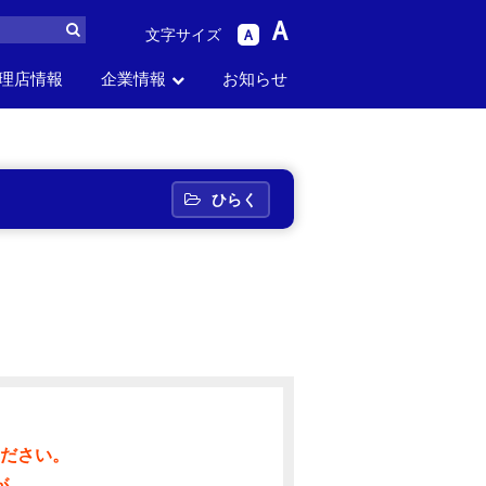
A
文字サイズ
A
理店情報
企業情報
お知らせ
ら
パーツリスト
生産中止品番
セス
お問い合わせ
採用情報
から探す
から探す
ひらく
ださい。
が、