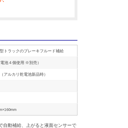
。
型トラックのブレーキフルード補給
乾電池４個使用 ※別売）
min（アルカリ乾電池新品時）
m×160mm
で自動補給、上がると液面センサーで