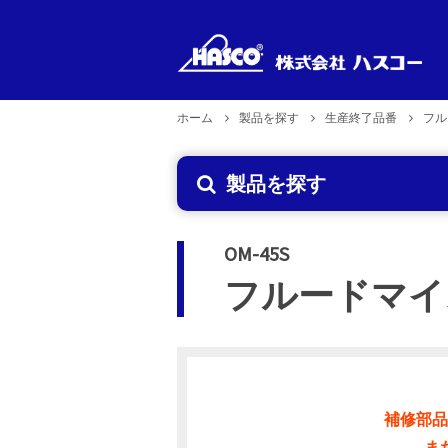
ホーム
製品を探す
生産終了品番
フル
新製品
製品型式
製品のお取り扱い
企業理念
製品を探す
で探す
2026年6月29日更新
OM-45S
フルードマ
補修部品
ま