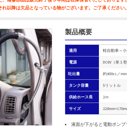
それ以降は欠品となっている物がございます。ご了承ください
製品概要
適用
軽自動車～小
電源
DC6V（単１
吐出量
約400cc／
タンク容量
5リットル
供給ホース長
2ｍ
サイズ
220mm×170m
液面が下がると電動ポンプ