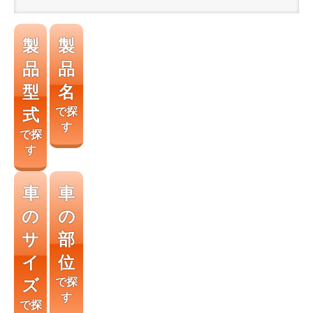
製
製
品
品
型
名
式
で探
す
で探
す
車
車
の
の
サ
部
イ
位
ズ
で探
す
で探