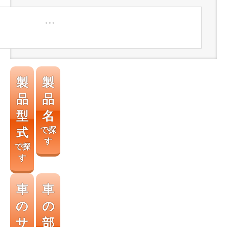
製
製
品
品
型
名
式
で探
す
で探
す
車
車
の
の
サ
部