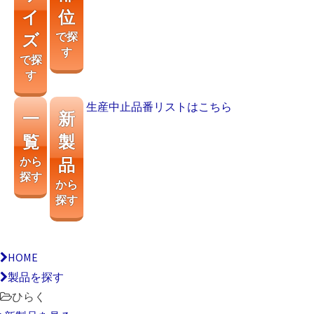
イ
位
ズ
で探
す
で探
す
生産中止品番リストはこちら
一
新
覧
製
から
品
探す
から
探す
HOME
製品を探す
ひらく