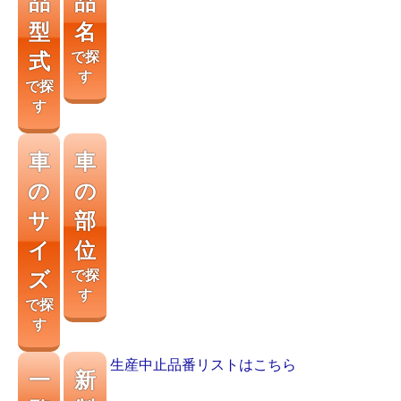
品
品
型
名
式
で探
す
で探
す
車
車
の
の
サ
部
イ
位
ズ
で探
す
で探
す
生産中止品番リストはこちら
一
新