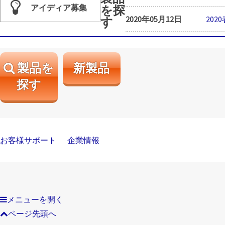
アイディア募集
を探
2020年05月12日
20
す
製品を
新製品
探す
お客様サポート
企業情報
メニューを開く
ページ先頭へ