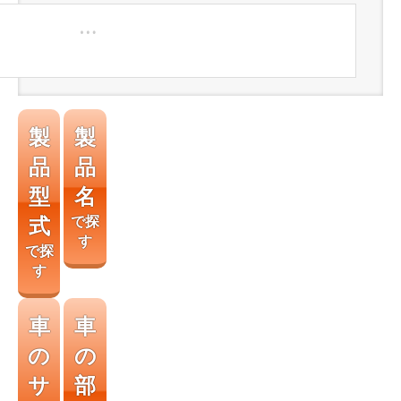
製
製
品
品
型
名
式
で探
す
で探
す
車
車
の
の
サ
部