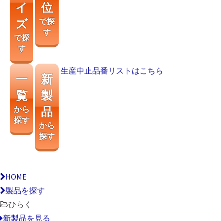
イ
位
ズ
で探
す
で探
す
生産中止品番リストはこちら
一
新
覧
製
から
品
探す
から
探す
HOME
製品を探す
ひらく
新製品を見る